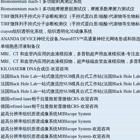
Biomomentum mach-1 多功能剥离测定系统
Biomomentum mach-1 多功能摩擦磨损测试仪，摩擦系数摩擦力测试仪
TIRF微阵列手持式分子诊断检测仪（手持式蛋白质/核酸/代谢物等生
TIRF微阵列手持式分子诊断检测仪（手持式蛋白质/核酸/代谢物等生
crayon组织透明化系统，组织透明化3D成像系统
ANANDA DEVICE神经元设备,NeuroHTS™高通量神经元网络形成和筛
单细胞悬浮液制备仪
MRI、CT 和血管内应用的血液模拟液，多普勒超声用血液模拟液-专注
MRI、CT 和血管内应用的血液模拟物，超声核磁血管血液模拟物，多
KILOASERⅢ DNA合成仪-欢迎咨询
法国Black Hole Lab一站式微流控SU8模具台式工作站(法国Black Ho
法国Black Hole Lab一站式微流控SU8模具台式工作站(法国Black Ho
法国Black Hole Lab一站式微流控SU8模具台式工作站(法国Black Ho
德国refined-laser相干拉曼散射显微镜CRS-欢迎咨询
德国refined-laser相干拉曼散射显微镜CRS-欢迎咨询
超高分辨率组织质谱成像系统MIBIscope System
超高分辨率组织质谱成像系统MIBIscope System
超高分辨率组织质谱成像系统MIBIscope System-欢迎咨询
超高分辨率组织质谱成像系统MIBIscope System-欢迎咨询