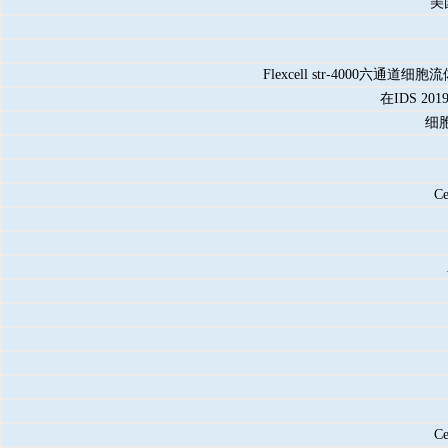
美
Flexcell str-400
在IDS 
细
C
C