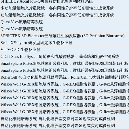
SHELLEY AccuFlow-Q可编程仿血流多普勒体模系统
多功能活细胞光片显微镜，各向同性分辨率低光毒性3D成像系统
功能活细胞光片显微镜多，各向同性分辨率低光毒性3D成像系统
Quasi Vivo流动培养系统
Quasi Vivo流动培养系统
3DBIOTEK 3D Bioreactor三维灌注生物反应器 (3D Perfusion Bioreactor)
Scale-X™hydro 研发型固定床生物反应器
VITVO 3D 生物反应器
C-CITSens Bio System葡萄糖和乳酸传感器，葡萄糖和乳酸生物系统
SmartSphero Plates细胞球体组装多孔板，微球组装6孔板,微球组装
SmartSphero Plates细胞球体组装多孔板，微球组装6孔板,微球组装
RollerCell 40自动化细胞滚瓶处理系统，RollerCell 40大规模细胞旋转瓶
Wilson Wolf G-REX细胞培养系统，G-REX细胞培养瓶，G-Rex悬
Wilson Wolf G-REX细胞培养系统，G-REX细胞培养瓶，G-Rex悬
Wilson Wolf G-REX细胞培养系统，G-REX细胞培养瓶，G-Rex悬
Wilson Wolf G-REX细胞培养系统，G-REX细胞培养瓶，G-Rex悬
Wilson Wolf G-REX细胞培养系统，G-REX细胞培养瓶，G-Rex悬
自动化细胞培养系统-自动化培养基交换时差延迟或实时成像检测
自动化细胞培养系统-自动化培养基交换时差延迟或实时成像检测