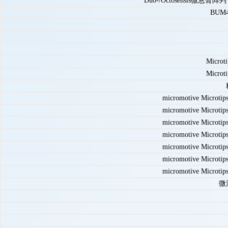
Duo-/Octosensis微
BU
Mic
Mic
micromotive Microt
micromotive Microt
micromotive Microt
micromotive Microt
micromotive Microt
micromotive Microt
micromotive Microt
微