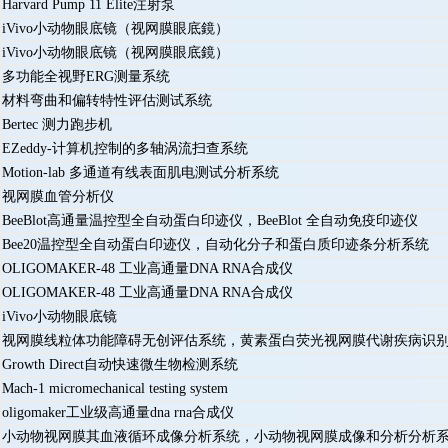
Harvard Pump 11 Elite注射泵
iVivo小动物眼底镜（视网膜眼底鏡）
iVivo小动物眼底镜（视网膜眼底鏡）
多功能全视野ERG测量系统
材料弯曲和偏转特性评估测试系统
Bertec 测力跑步机
EZeddy-计算机控制的多轴涡流扫查系统
Motion-lab 多通道有线表面肌电测试分析系统
视网膜血管分析仪
BeeBlot高通量温控型全自动蛋白印迹仪，BeeBlot 全自动免疫印迹仪
Bee20温控型全自动蛋白印迹仪，自动化分子和蛋白质印迹条分析系统
OLIGOMAKER-48 工业高通量DNA RNA合成仪
OLIGOMAKER-48 工业高通量DNA RNA合成仪
iVivo小动物眼底镜
视网膜线粒体功能障碍无创评估系统，黄素蛋白荧光视网膜代谢疾病识别
Growth Direct自动快速微生物检测系统
Mach-1 micromechanical testing system
oligomaker工业级高通量dna rna合成仪
小动物视网膜其血液循环成像分析系统，小动物视网膜成像和分析分析