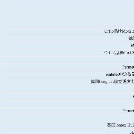
Orflo品牌M
德
Orflo品牌M
Perm
embitec电泳
德国Burghart嗅觉诱发
Perm
英国iontox 
3