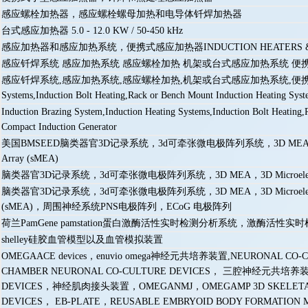
感应螺栓加热器，感应螺栓螺母加热和电导体钎焊加热器
台式感应加热器 5.0 - 12.0 KW / 50-450 kHz
感应加热器和感应加热系统，便携式感应加热器INDUCTION HEATERS & IND
感应钎焊系统 感应加热系统 感应螺栓加热 机架或台式感应加热系统 便
感应钎焊系统,感应加热系统,感应螺栓加热,机架或台式感应加热系统,便携式感应加热器,翻
Systems,Induction Bolt Heating,Rack or Bench Mount Induction Heating Syste
Induction Brazing System,Induction Heating Systems,Induction Bolt Heating,
Compact Induction Generator
美国BMSEED脑类器官3D记录系统，3d可牵张微电极阵列系统，3D MEA，3D Microelectro
Array (sMEA)
脑类器官3D记录系统，3d可牵张微电极阵列系统，3D MEA，3D Microelectrode Arrays 
脑类器官3D记录系统，3d可牵张微电极阵列系统，3D MEA，3D Microelectrode Arrays 
(sMEA)，周围神经系统PNS电极阵列，ECoG 电极阵列
荷兰PamGene pamstation蛋白激酶活性实时检测分析系统，激酶活性实
shelley硅胶血管模型以及血管模拟装置
OMEGAACE devices，enuvio omega神经元共培养装置,NEURONAL CO-CUL
CHAMBER NEURONAL CO-CULTURE DEVICES， 三腔神经元共培养
DEVICES，神经肌肉接头装置，OMEGANMJ，OMEGAMP 3D SKELETAL 
DEVICES， EB-PLATE，REUSABLE EMBRYOID BODY FORMATION