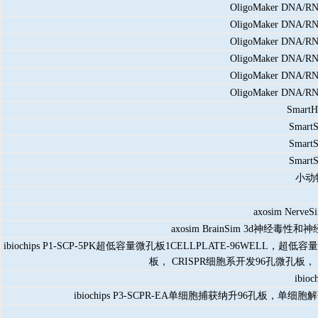
OligoMaker DNA
OligoMaker DNA
OligoMaker DNA
OligoMaker DNA
OligoMaker DNA
OligoMaker DNA
Sma
Sma
Sma
Sma
小动
axosim N
axosim BrainSim 3
ibiochips P1-SCP-5PK超低容量微孔板1CELLPLATE-96
板， CRISPR细胞系开发96孔微孔板
ibi
ibiochips P3-SCPR-EA单细胞捕获纳升96孔