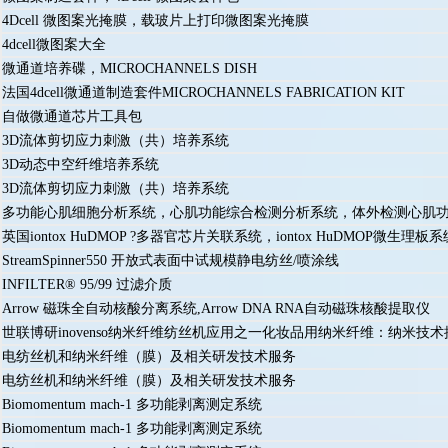
4Dcell 微图案光掩膜，载玻片上打印微图案光掩膜
4dcell微图案大全
微通道培养碟，MICROCHANNELS DISH
法国4dcell微通道制造套件MICROCHANNELS FABRICATION KIT
自做微通道芯片工具包
3D流体剪切应力刺激（共）培养系统
3D动态中空纤维培养系统
3D流体剪切应力刺激（共）培养系统
多功能心肌细胞分析系统，心肌功能综合检测分析系统，体外检测心肌
英国iontox HuDMOP ?多器官芯片关联系统，iontox HuDMOP微生理板系
StreamSpinner550 开放式表面中试规模静电纺丝/喷涂线
INFILTER® 95/99 过滤介质
Arrow 磁珠全自动核酸分离系统,Arrow DNA RNA自动磁珠核酸提取仪
世联博研inovenso纳米纤维纺丝机应用之一化妆品用纳米纤维：纳米技
电纺丝机和纳米纤维（膜）及相关研发技术服务
电纺丝机和纳米纤维（膜）及相关研发技术服务
Biomomentum mach-1 多功能剥离测定系统
Biomomentum mach-1 多功能剥离测定系统