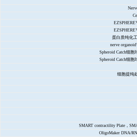
Ner
C
EZSPHE
EZSPHE
蛋白质纯化
nerve org
Spheroid C
Spheroid C
细胞提纯
SMART contractility Pl
OligoMaker DNA