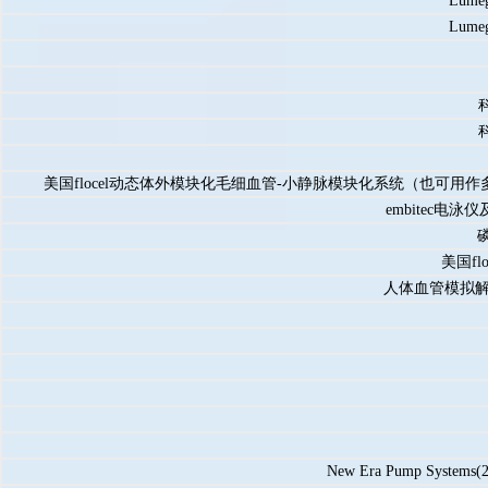
Lu
Lu
美国flocel动态体外模块化毛细血管-小静脉模块化系统（也可
embitec电泳
美国fl
人体血管模拟
New Era Pump Sys