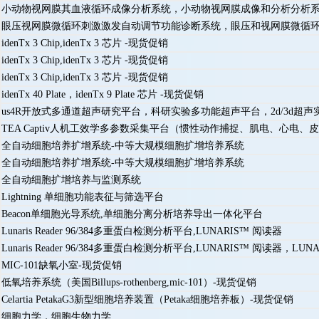
小动物视网膜其血液循环成像分析系统，小动物视网膜成像和分析分析
眼压视网膜微循环刺激激发自动调节功能诊断系统，眼压和视网膜微循
idenTx 3 Chip,idenTx 3 芯片 -现货促销
idenTx 3 Chip,idenTx 3 芯片 -现货促销
idenTx 3 Chip,idenTx 3 芯片 -现货促销
idenTx 40 Plate，idenTx 9 Plate 芯片 -现货促销
us4R开放式多通道超声研究平台，科研实验多功能超声平台，2d/3d超声
TEA Captiv人机工效学多参数采集平台（惯性动作捕捉、肌电、心电、
全自动细胞培养扩增系统-中等大规模细胞扩增培养系统
全自动细胞培养扩增系统-中等大规模细胞扩增培养系统
全自动细胞扩增培养与监测系统
Lightning 单细胞功能表征与筛选平台
Beacon单细胞光导系统,单细胞分离分析培养导出一体化平台
Lunaris Reader 96/384多重蛋白检测分析平台,LUNARIS™ 阅读器
Lunaris Reader 96/384多重蛋白检测分析平台,LUNARIS™ 阅读器，LUNARIS
MIC-101缺氧小室-现货促销
低氧培养系统（美国Billups-rothenberg,mic-101）-现货促销
Celartia PetakaG3新型细胞培养装置（Petaka细胞培养板）-现货促销
细胞力学，细胞生物力学