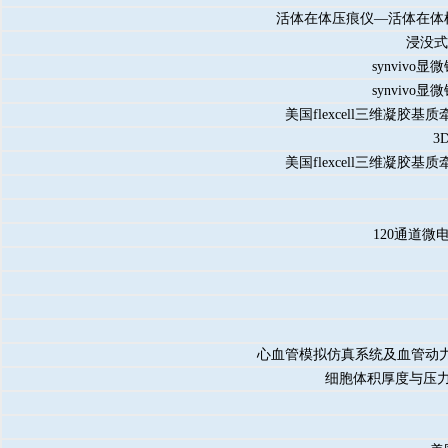
活体在体压痕仪—活体在体机
浸没式
synviv
synviv
美国flexcell三维凝
3
美国flexcell三维凝
120通道
心血管模拟仿真系统及血管动
细胞体积厚度与压力调