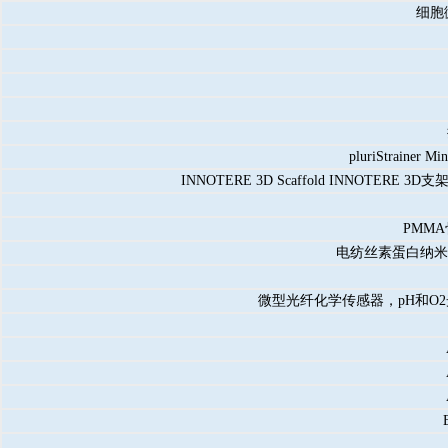
细胞
pluriStrainer M
INNOTERE 3D Scaffold INN
PMM
电纺丝素蛋白纳米结构
微型光纤化学传感器，pH和O