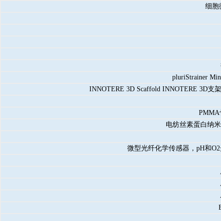
细胞
pluriStrainer M
INNOTERE 3D Scaffold INN
PMM
电纺丝素蛋白纳米结构
微型光纤化学传感器，pH和O