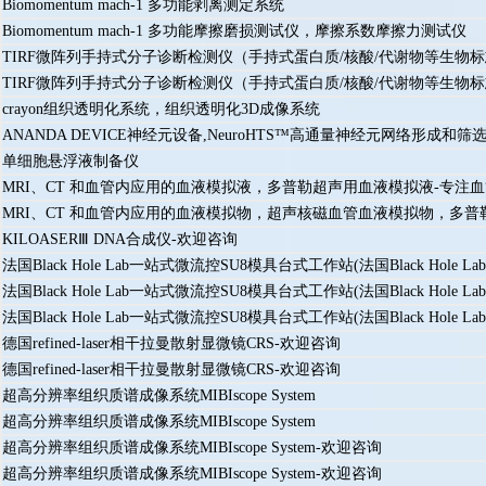
Biomomentum mach-1 多功能剥离测定系统
Biomomentum mach-1 多功能摩擦磨损测试仪，摩擦系数摩擦力测试仪
TIRF微阵列手持式分子诊断检测仪（手持式蛋白质/核酸/代谢物等生
TIRF微阵列手持式分子诊断检测仪（手持式蛋白质/核酸/代谢物等生
crayon组织透明化系统，组织透明化3D成像系统
ANANDA DEVICE神经元设备,NeuroHTS™高通量神经元网络形成和筛
单细胞悬浮液制备仪
MRI、CT 和血管内应用的血液模拟液，多普勒超声用血液模拟液-专注
MRI、CT 和血管内应用的血液模拟物，超声核磁血管血液模拟物，多
KILOASERⅢ DNA合成仪-欢迎咨询
法国Black Hole Lab一站式微流控SU8模具台式工作站(法国Black Ho
法国Black Hole Lab一站式微流控SU8模具台式工作站(法国Black Ho
法国Black Hole Lab一站式微流控SU8模具台式工作站(法国Black Ho
德国refined-laser相干拉曼散射显微镜CRS-欢迎咨询
德国refined-laser相干拉曼散射显微镜CRS-欢迎咨询
超高分辨率组织质谱成像系统MIBIscope System
超高分辨率组织质谱成像系统MIBIscope System
超高分辨率组织质谱成像系统MIBIscope System-欢迎咨询
超高分辨率组织质谱成像系统MIBIscope System-欢迎咨询