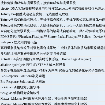
接触角液滴成像与测量系统，接触角成像与测量系统
pipetty DNA/RNA等核酸提取电动移液器,pipetty便携式核酸提取仪系统
Tofutty Pro便携式电动点胶机，无线便携点胶机
Tofutty便携式电动点胶机，无线便携点胶机，无线便携式高粘度液体分
Tofutty便携式电动点胶机，无线便携点胶机，Tofutty无线便携式高
全自动化微管泵系统——细胞培养的培养液自动输送、微小液体输送系
PDMS替代品Flexdym,Flexdym™ Starter Pack,,Flexdym™ Pellets - Device M
Sublym - 软光刻的替代品
高通量脂质纳米粒子封装包裹合成系统-生成脂质体和脂质纳米颗粒所需
多功能且用户友好单细胞单分子封装与分选仪
ActualHCA实验动物行为学实时分析系统（Home Cage Analyser）
alkaline hydrolysis PET SYSTEMS 碱水解设备
多光子视频速率显微系统 (VMS) 为体内 实验优化的模块化多光子显微镜
Bio-Response Solutions常见问题
Bio-Response Solutions常见问题
tick@lab 动物研究设施软件
tick@lab 动物研究设施软件
Master-8,Master-9可编程脉冲发生器，神经生理学研究刺激器
Master-8,Master-9可编程脉冲发生器，神经生理学研究刺激器