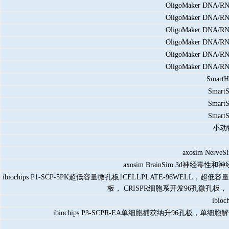
OligoMaker DNA
OligoMaker DNA
OligoMaker DNA
OligoMaker DNA
OligoMaker DNA
OligoMaker DNA
Sma
Sma
Sma
Sma
小动
axosim N
axosim BrainSim 3
ibiochips P1-SCP-5PK超低容量微孔板1CELLPLATE-96
板， CRISPR细胞系开发96孔微孔板
ibi
ibiochips P3-SCPR-EA单细胞捕获纳升96孔