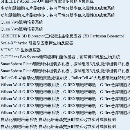
SHELLEY AccuFlow-Q可编程仿血流多普勒体模系统
多功能活细胞光片显微镜，各向同性分辨率低光毒性3D成像系统
功能活细胞光片显微镜多，各向同性分辨率低光毒性3D成像系统
Quasi Vivo流动培养系统
Quasi Vivo流动培养系统
3DBIOTEK 3D Bioreactor三维灌注生物反应器 (3D Perfusion Bioreactor)
Scale-X™hydro 研发型固定床生物反应器
VITVO 3D 生物反应器
C-CITSens Bio System葡萄糖和乳酸传感器，葡萄糖和乳酸生物系统
SmartSphero Plates细胞球体组装多孔板，微球组装6孔板,微球组装
SmartSphero Plates细胞球体组装多孔板，微球组装6孔板,微球组装
RollerCell 40自动化细胞滚瓶处理系统，RollerCell 40大规模细胞旋转瓶
Wilson Wolf G-REX细胞培养系统，G-REX细胞培养瓶，G-Rex悬
Wilson Wolf G-REX细胞培养系统，G-REX细胞培养瓶，G-Rex悬
Wilson Wolf G-REX细胞培养系统，G-REX细胞培养瓶，G-Rex悬
Wilson Wolf G-REX细胞培养系统，G-REX细胞培养瓶，G-Rex悬
Wilson Wolf G-REX细胞培养系统，G-REX细胞培养瓶，G-Rex悬
自动化细胞培养系统-自动化培养基交换时差延迟或实时成像检测
自动化细胞培养系统-自动化培养基交换时差延迟或实时成像检测