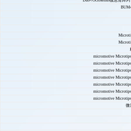
Duo-/Octosensis微
BU
Mic
Mic
micromotive Microt
micromotive Microt
micromotive Microt
micromotive Microt
micromotive Microt
micromotive Microt
micromotive Microt
微