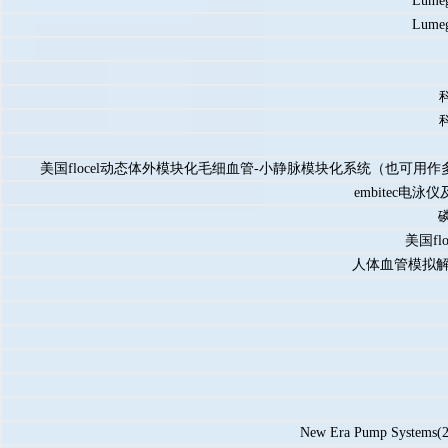
Lu
Lu
美国flocel动态体外模块化毛细血管-小静脉模块化系统（也可
embitec电泳
美国fl
人体血管模拟
New Era Pump Sys