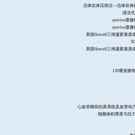
活体在体压痕仪—活体在体机
浸没式
synviv
synviv
美国flexcell三维凝
3
美国flexcell三维凝
120通道
心血管模拟仿真系统及血管动
细胞体积厚度与压力调