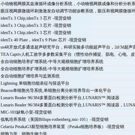
小动物视网膜其血液循环成像分析系统，小动物视网膜成像和分析分析
眼压视网膜微循环刺激激发自动调节功能诊断系统，眼压和视网膜微循
idenTx 3 Chip,idenTx 3 芯片 -现货促销
idenTx 3 Chip,idenTx 3 芯片 -现货促销
idenTx 3 Chip,idenTx 3 芯片 -现货促销
idenTx 40 Plate，idenTx 9 Plate 芯片 -现货促销
us4R开放式多通道超声研究平台，科研实验多功能超声平台，2d/3d超声
TEA Captiv人机工效学多参数采集平台（惯性动作捕捉、肌电、心电、
全自动细胞培养扩增系统-中等大规模细胞扩增培养系统
全自动细胞培养扩增系统-中等大规模细胞扩增培养系统
全自动细胞扩增培养与监测系统
Lightning 单细胞功能表征与筛选平台
Beacon单细胞光导系统,单细胞分离分析培养导出一体化平台
Lunaris Reader 96/384多重蛋白检测分析平台,LUNARIS™ 阅读器
Lunaris Reader 96/384多重蛋白检测分析平台,LUNARIS™ 阅读器，LUNARIS
MIC-101缺氧小室-现货促销
低氧培养系统（美国Billups-rothenberg,mic-101）-现货促销
Celartia PetakaG3新型细胞培养装置（Petaka细胞培养板）-现货促销
细胞力学，细胞生物力学