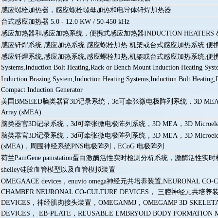
感应螺栓加热器，感应螺栓螺母加热和电导体钎焊加热器
台式感应加热器 5.0 - 12.0 KW / 50-450 kHz
感应加热器和感应加热系统，便携式感应加热器INDUCTION HEATERS & IND
感应钎焊系统 感应加热系统 感应螺栓加热 机架或台式感应加热系统 便
感应钎焊系统,感应加热系统,感应螺栓加热,机架或台式感应加热系统,便携式感应加热器,翻
Systems,Induction Bolt Heating,Rack or Bench Mount Induction Heating Syste
Induction Brazing System,Induction Heating Systems,Induction Bolt Heating,
Compact Induction Generator
美国BMSEED脑类器官3D记录系统，3d可牵张微电极阵列系统，3D MEA，3D Microelectro
Array (sMEA)
脑类器官3D记录系统，3d可牵张微电极阵列系统，3D MEA，3D Microelectrode Arrays 
脑类器官3D记录系统，3d可牵张微电极阵列系统，3D MEA，3D Microelectrode Arrays 
(sMEA)，周围神经系统PNS电极阵列，ECoG 电极阵列
荷兰PamGene pamstation蛋白激酶活性实时检测分析系统，激酶活性实
shelley硅胶血管模型以及血管模拟装置
OMEGAACE devices，enuvio omega神经元共培养装置,NEURONAL CO-CUL
CHAMBER NEURONAL CO-CULTURE DEVICES， 三腔神经元共培养
DEVICES，神经肌肉接头装置，OMEGANMJ，OMEGAMP 3D SKELETAL 
DEVICES， EB-PLATE，REUSABLE EMBRYOID BODY FORMATION