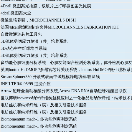
4Dcell 微图案光掩膜，载玻片上打印微图案光掩膜
4dcell微图案大全
微通道培养碟，MICROCHANNELS DISH
法国4dcell微通道制造套件MICROCHANNELS FABRICATION KIT
自做微通道芯片工具包
3D流体剪切应力刺激（共）培养系统
3D动态中空纤维培养系统
3D流体剪切应力刺激（共）培养系统
多功能心肌细胞分析系统，心肌功能综合检测分析系统，体外检测心肌
英国iontox HuDMOP ?多器官芯片关联系统，iontox HuDMOP微生理板系
StreamSpinner550 开放式表面中试规模静电纺丝/喷涂线
INFILTER® 95/99 过滤介质
Arrow 磁珠全自动核酸分离系统,Arrow DNA RNA自动磁珠核酸提取仪
世联博研inovenso纳米纤维纺丝机应用之一化妆品用纳米纤维：纳米技
电纺丝机和纳米纤维（膜）及相关研发技术服务
电纺丝机和纳米纤维（膜）及相关研发技术服务
Biomomentum mach-1 多功能剥离测定系统
Biomomentum mach-1 多功能剥离测定系统