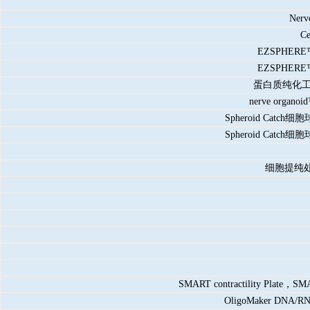
Ner
C
EZSPHE
EZSPHE
蛋白质纯化
nerve org
Spheroid C
Spheroid C
细胞提纯
SMART contractility Pl
OligoMaker DNA