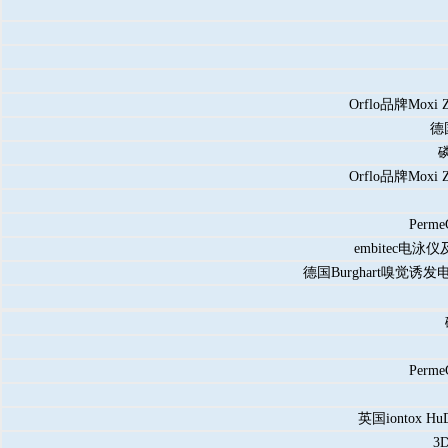
Orflo品牌M
德
Orflo品牌M
Perm
embitec电泳
德国Burghart嗅觉诱发
Perm
英国iontox 
3