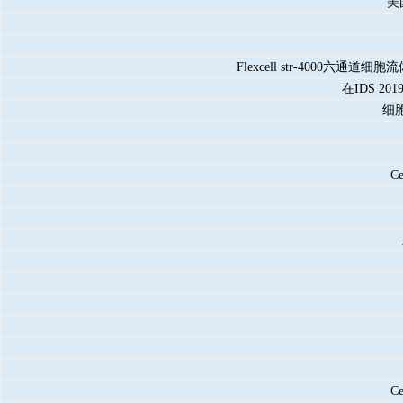
美
Flexcell str-400
在IDS 
细
C
C