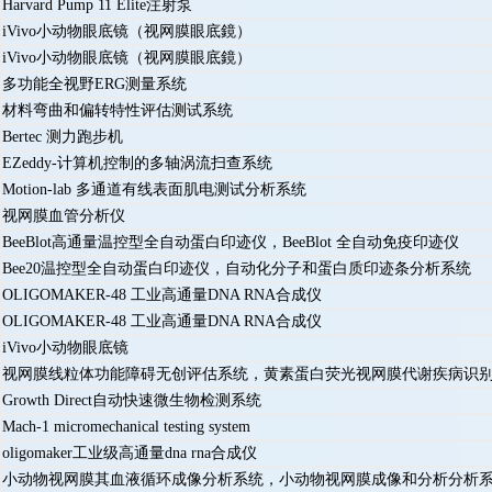
Harvard Pump 11 Elite注射泵
iVivo小动物眼底镜（视网膜眼底鏡）
iVivo小动物眼底镜（视网膜眼底鏡）
多功能全视野ERG测量系统
材料弯曲和偏转特性评估测试系统
Bertec 测力跑步机
EZeddy-计算机控制的多轴涡流扫查系统
Motion-lab 多通道有线表面肌电测试分析系统
视网膜血管分析仪
BeeBlot高通量温控型全自动蛋白印迹仪，BeeBlot 全自动免疫印迹仪
Bee20温控型全自动蛋白印迹仪，自动化分子和蛋白质印迹条分析系统
OLIGOMAKER-48 工业高通量DNA RNA合成仪
OLIGOMAKER-48 工业高通量DNA RNA合成仪
iVivo小动物眼底镜
视网膜线粒体功能障碍无创评估系统，黄素蛋白荧光视网膜代谢疾病识别
Growth Direct自动快速微生物检测系统
Mach-1 micromechanical testing system
oligomaker工业级高通量dna rna合成仪
小动物视网膜其血液循环成像分析系统，小动物视网膜成像和分析分析