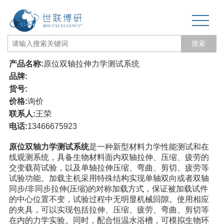
搜索
产品名称:
原位双轴拉伸力学测试系统
网站页
品牌:
货号:
关于我们
价格:
询价
联系人:
王荣
生物力学专题
电话:
13466675923
3D打印和电纺丝
原位双轴力学测试系统
是一种新型材料力学性能测试和在
线观测系统，具备生物材料面内双轴拉伸、压缩、疲劳的
三维培养测试专题
交变载荷试验，以及单轴拉伸压缩、弯曲、剪切、疲劳等
试验功能。加载主机采用特殊结构实现单轴双向或者双轴
更多产品
同步/非同步拉伸(压缩)的对称加载方式，保证被加载试件
的中心位置不变，试验过程中无明显机械回隙。使用相应
经营品牌
的夹具，可以实现包括拉伸、压缩、疲劳、弯曲、剪切等
在内的力学实验。同时，配合恒温水浴槽，可模拟生物环