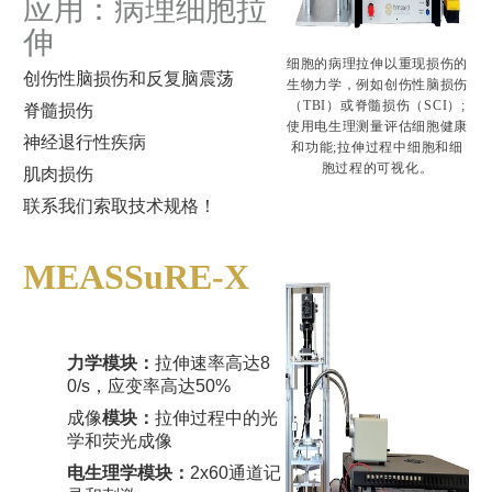
应用：病理细胞拉
伸
细胞的病理拉伸以重现损伤的
创伤性脑损伤和反复脑震荡
生物力学，例如创伤性脑损伤
（TBI）或脊髓损伤（SCI）;
脊髓损伤
使用电生理测量评估细胞健康
神经退行性疾病
和功能;拉伸过程中细胞和细
胞过程的可视化。
肌肉损伤
联系我们索取技术规格！
MEASSuRE-X
力学模块：
拉伸速率高达8
0/s，应变率高达50%
成像
模块：
拉伸过程中的光
学和荧光成像
电生理学模块：
2x60通道记