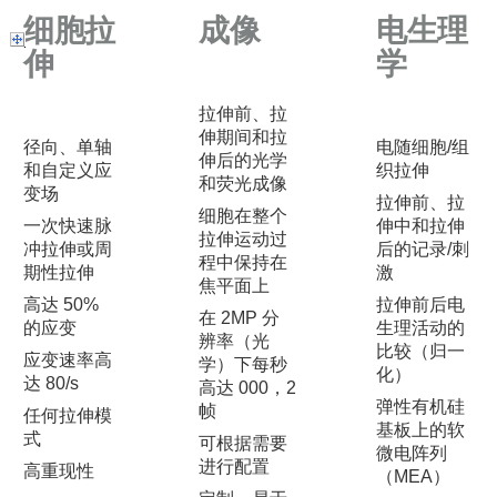
细胞拉
成像
电生理
伸
学
拉伸前、拉
伸期间和拉
径向、单轴
电随细胞/组
伸后的光学
和自定义应
织拉伸
和荧光成像
变场
拉伸前、拉
细胞在整个
一次快速脉
伸中和拉伸
拉伸运动过
冲拉伸或周
后的记录/刺
程中保持在
期性拉伸
激
焦平面上
高达 50%
拉伸前后电
在 2MP 分
的应变
生理活动的
辨率（光
比较（归一
应变速率高
学）下每秒
化）
达 80/s
高达 000，2
弹性有机硅
帧
任何拉伸模
基板上的软
式
可根据需要
微电阵列
进行配置
高重现性
（MEA）