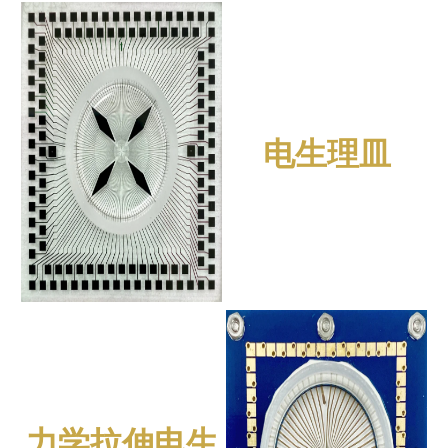
电生理皿
力学拉伸电生