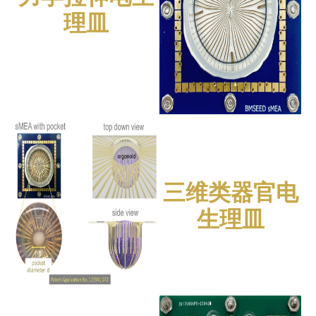
理皿
三维类器官电
生理皿