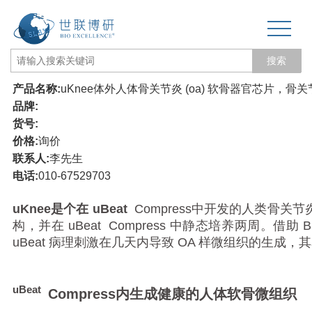
搜索
产品名称:
uKnee体外人体骨关节炎 (oa) 软骨器官芯片，
网站首页
品牌:
货号:
关于我们
价格:
询价
联系人:
李先生
生物力学专题
电话:
010-67529703
3D打印和电纺丝
uKnee是个在 uBeat
Compress
中开发的人类骨关节炎
构，并在 uBeat
Compress 中静态培养两周。借助 Bi
三维培养测试专题
uBeat
病理刺激在几天内导致 OA 样微组织的生成，其
更多产品
经营品牌
uBeat
Compress
内生成健康的人体软骨微组织