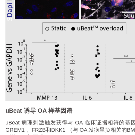
uBeat
诱导 OA 样基因谱
uBeat
病理刺激触发获得与 OA 临床证据相符
的基因
GREM1
、
FRZB
和
DKK1 （与 OA 发病呈负相关的
BM