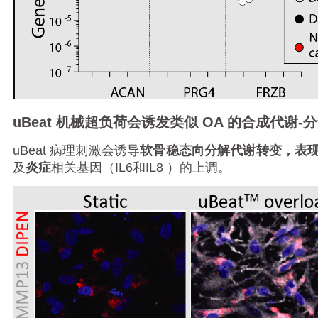
uBeat
机械
超负荷会诱发类似 OA 的合成代谢-
uBeat
病理刺激会诱导
软骨稳态向分解代谢转变，表
及
炎症
相关基因（
IL6
和
IL8
）的上调
。