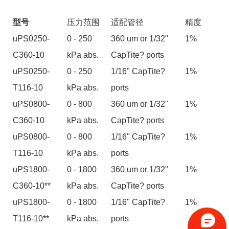
型号
压力范围
适配管径
精度
uPS0250-
0 - 250
360 um or 1/32"
1%
C360-10
kPa abs.
CapTite? ports
uPS0250-
0 - 250
1/16" CapTite?
1%
T116-10
kPa abs.
ports
uPS0800-
0 - 800
360 um or 1/32"
1%
C360-10
kPa abs.
CapTite? ports
uPS0800-
0 - 800
1/16" CapTite?
1%
T116-10
kPa abs.
ports
uPS1800-
0 - 1800
360 um or 1/32"
1%
C360-10**
kPa abs.
CapTite? ports
uPS1800-
0 - 1800
1/16" CapTite?
1%
T116-10**
kPa abs.
ports