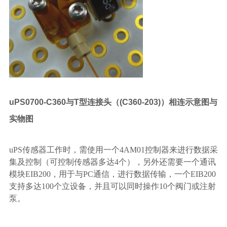
uPS0700-C360
与
T
型连接头（
(C360-203)
）相连示意图与
实物图
uPS传感器工作时，需使用一个4AM01控制器来进行数据采
集及控制（可控制传感器多达4个），另外还需要一个通讯
模块EIB
200
，用于与
P
C
通信，进行数据传输，一个
EIB
200
支持多达
100个立设备，并且可以同时操作10个阀门或注射
泵。