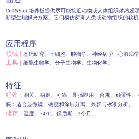
Cell&Soft 培养板提供尽可能接近
动物或人体组织
体内发
新型生理解决方案
。
它们模仿所有人类或动物组织的软机
应用程序
领域 |
基础研究、干细胞、肿瘤学、神经病学、心脏病学，与
工具 |
细胞生物学、分子生物学、生物化学。
特征
好处 |
相关、稳健、可靠、即插即用
、合规、颠覆性、
底：适合显微镜、
硬度和涂层分离、
兼容与标准分析。
储存 |
温度：+4°C。
保质
期：3个月。