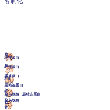
客制化
1
2
选择您的
刚
选择您的
涂
度
层
培养皿和培养板预先涂有 ECM 蛋白
根据感兴趣的器官的刚
或合成氨基酸。
培养专用表面化
度：
学：
胸部
脑
玻连蛋白
1千帕
6帕
人类;
重组截断
脾
肝
纤连蛋白
人类;
等离子体
8千帕
3帕
胶原蛋白Ⅰ
肾
胰腺
鼠;
尾巴
9帕
3帕
层粘连蛋白
老鼠;
EHC肉瘤
肺
心
聚鸟氨酸 |
层粘连蛋白
4 帕
10 帕
聚鸟氨酸
动脉
软
5 帕
骨
>25
k