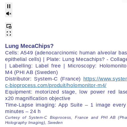
Lung MecaChips?
Cells: A549 (adenocarcinomic human alveolar bas
epithelial cells) | Plate: Lung Mecachips
?
- Collag
| Labelling: Label free | Microscopy: Holomonito
M4 (PHI AB (Sweden)
Distributor: System-C (France)
https://www.syste
c-bioprocess.com/produit/holomonitor-m4/
Equipment: motorized stage, low power red lase
x20 magnification objective
Time-Lapse imaging: App Suite – 1 image every
minutes – 24 h
Curtesy of System-C Bioprocess, France and PHI AB (Ph
Holography Imaging), Sweden