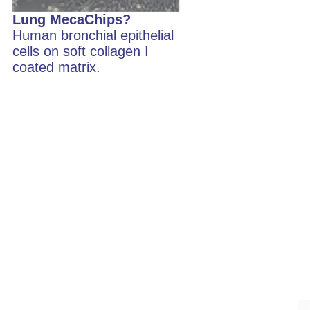
Lung MecaChips?
Human bronchial epithelial
cells on soft collagen I
coated matrix.
（