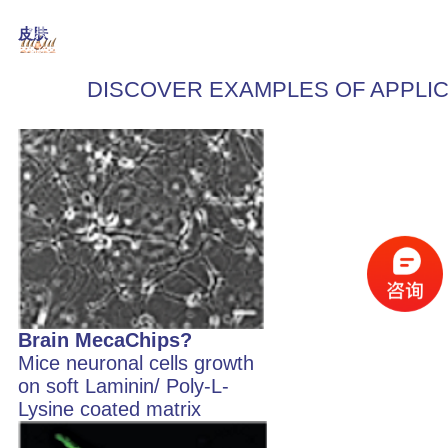
Pa
*具体刚度可应要求
皮肤
提供
5 帕
DISCOVER EXAMPLES OF APPLI
Brain MecaChips?
Mice neuronal cells growth
on soft Laminin/ Poly-L-
Lysine coated matrix