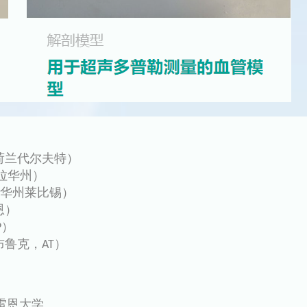
荷兰代尔夫特）
特拉华州）
拉华州莱比锡）
恩）
P）
鲁克，AT）
 - 雷恩大学