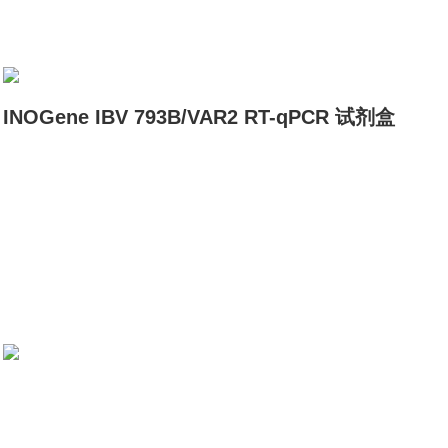
INOGene IBV 793B/VAR2 RT-qPCR 试剂盒