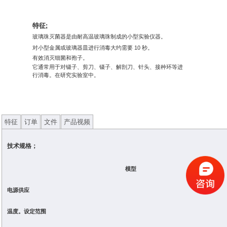
科研委托·租赁
特征;
产品应用讲座会议
玻璃珠灭菌器是由耐高温玻璃珠制成的小型实验仪器。
对小型金属或玻璃器皿进行消毒大约需要 10 秒。
有效消灭细菌和孢子。
它通常用于对镊子、剪刀、镊子、解剖刀、针头、接种环等进
行消毒。在研究实验室中。
特征
订单
文件
产品视频
技术规格；
模型
电源供应
温度。
设定范围