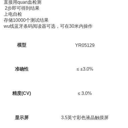
直接用quan血检测
科研委托·租赁
2步即可得到结果
上电自检
产品应用讲座会议
存储10000个测试结果
wu线蓝牙条码阅读器可选，可在30米内操作
模型
YR05129
准确性
≤ ±3.0%
精度(CV)
≤ 3.0%
显示屏
3.5英寸彩色液晶触摸屏