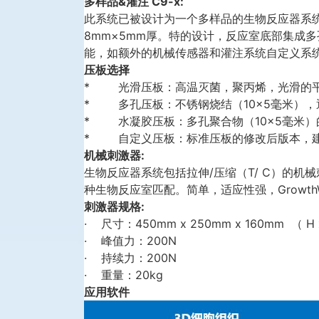
多样品&灌注 C9-x:
此系统已被设计为一个多样品的生物反应器系
8mm×5mm厚。特的设计，反应室底部集成
能，如额外的机械传感器和灌注系统自定义系
压板选择
* 光滑压板：高温灭菌，聚丙烯，光滑的平面结
* 多孔压板：不锈钢烧结（10×5毫米），
* 水凝胶压板：多孔聚合物（10×5毫米
* 自定义压板：标准压板的修改后版本，
机械刺激器:
生物反应器系统包括拉伸/压缩（T/ C）的机
种生物反应室匹配。简单，适应性强，Growth
刺激器规格:
· 尺寸：450mm x 250mm x 160mm （ H 
· 峰值力：200N
· 持续力：200N
· 重量：20kg
应用软件