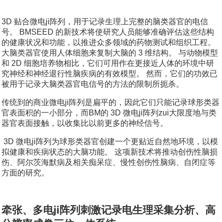
3D 贴合微电ji阵列，用于记录生理上完整的脑类器官的电信
号。 BMSEED 的新技术将使研究人员能够准确评估这些结构
的健康状况和功能，以推进众多领域的药物测试和组织工程。
大脑类器官使用人体细胞来复制大脑的 3 维结构。 与动物模型
和 2D 细胞培养物相比，它们可用作在更接近人体的环境中研
究神经和神经退行性脑疾病的有效模型。 然而，它们的功效已
被用于记录大脑类器官电信号的方法的限制所扼杀。
传统到的商业微电ji阵列是扁平的，因此它们只能记录球形类器
官表面积的一小部分，而BM的 3D 微电ji阵列zui大限度地与类
器官表面接触，以收集比以前更多的神经信号。
3D 微电ji阵列为球形类器官创建一个更贴近自然地环境，以模
拟健康和疾病状态的大脑功能。 这项新技术将推动创伤性脑损
伤、阿尔茨海默病及相关痴呆症、慢性创伤性脑病、自闭症等
方面的研究。
牵张、多电ji阵列刺激记录电生理采集分析、高