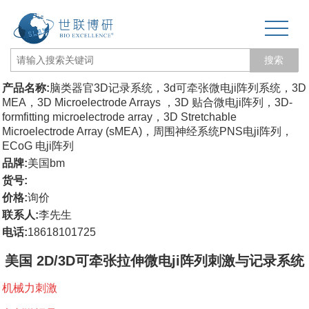
搜索
产品名称:
脑类器官3D记录系统，3d可牵张微电ji阵列系统，3D
网站首页
MEA，3D Microelectrode Arrays ，3D 贴合微电ji阵列，3D-
formfitting microelectrode array，3D Stretchable
关于我们
Microelectrode Array (sMEA)，周围神经系统PNS电ji阵列，
ECoG 电ji阵列
生物力学专题
品牌:
美国bm
货号:
3D打印和电纺丝
价格:
询价
联系人:
李先生
三维培养测试专题
电话:
18618101725
更多产品
美国 2D/3D可牵张拉伸微电ji阵列刺激与记录系统
经营品牌
机械力刺激