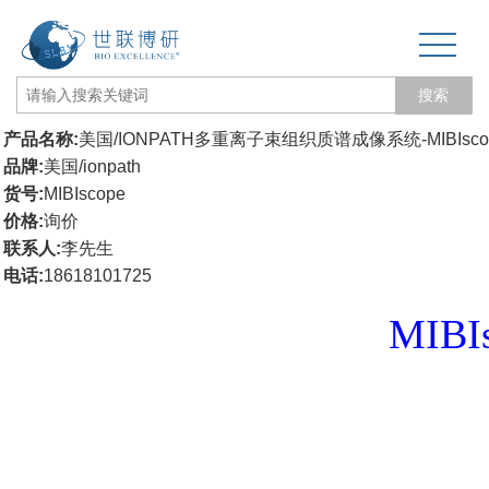
搜索
产品名称:
美国/IONPATH多重离子束组织质谱成像系统-MIBIsco
网站首页
品牌:
美国/ionpath
货号:
MIBIscope
关于我们
价格:
询价
联系人:
李先生
生物力学专题
电话:
18618101725
3D打印和电纺丝
MIBI
三维培养测试专题
更多产品
经营品牌