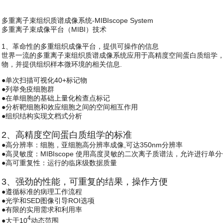
科研委托·租赁
多重离子束组织质谱成像系统-MIBIscope System
产品应用讲座会议
多重离子束成像平台（MIBI）技术
1、革命性的多重组织成像平台，提供可操作的信息
世界一流的多重离子束组织质谱成像系统应用于高精度空间蛋白质组学，基于多
物，并提供组织样本微环境的相关信息.
●单次扫描可视化40+标记物
●列举免疫细胞群
●在单细胞的基础上量化检查点标记
●分析靶细胞和效应细胞之间的空间相互作用
●组织结构实现文档式分析
2、高精度空间蛋白质组学的标准
●高分辨率：细胞，亚细胞高分辨率成像,可达350nm分辨率
●高灵敏度：MIBIscope 使用高度灵敏的二次离子质谱法，允许进行单
●高可重复性：运行的临床级数据质量
3、强劲的性能，可重复的结果，操作方便
●遵循标准的病理工作流程
●光学和SED图像引导ROI选项
●有限的实用需求和利用率
4
●大于10
动态范围